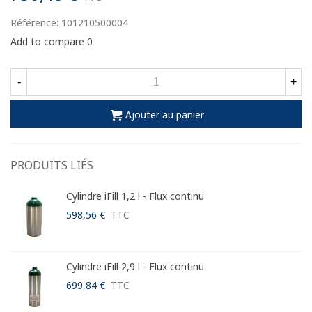
Référence:
101210500004
Add to compare
0
-
+
Ajouter au panier
PRODUITS LIÉS
Cylindre iFill 1,2 l - Flux continu
598,56 €
TTC
Cylindre iFill 2,9 l - Flux continu
699,84 €
TTC