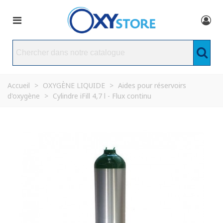
Accueil
>
OXYGÈNE LIQUIDE
>
Aides pour réservoirs
d'oxygène
>
Cylindre iFill 4,7 l - Flux continu