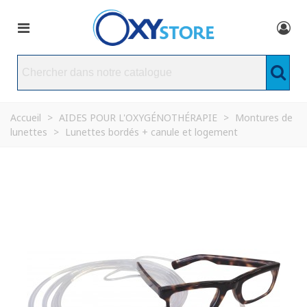
Accueil
>
AIDES POUR L'OXYGÉNOTHÉRAPIE
>
Montures de
lunettes
>
Lunettes bordés + canule et logement