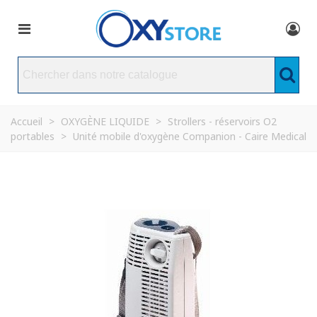
Accueil
>
OXYGÈNE LIQUIDE
>
Strollers - réservoirs O2
portables
>
Unité mobile d'oxygène Companion - Caire Medical